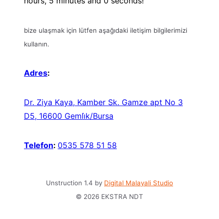
hours, 5 minutes and
0
seconds!
bize ulaşmak için lütfen aşağıdaki iletişim bilgilerimizi
kullanın.
Adres
:
Dr. Ziya Kaya, Kamber Sk. Gamze apt No 3
D5, 16600 Gemli̇k/Bursa
Telefon
:
0535 578 51 58
Unstruction 1.4 by
Digital Malayali Studio
© 2026 EKSTRA NDT